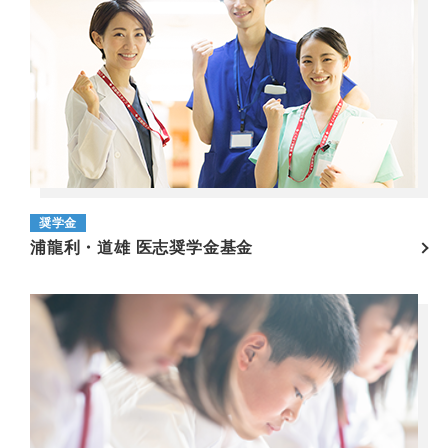
奨学金
浦龍利・道雄 医志奨学金基金