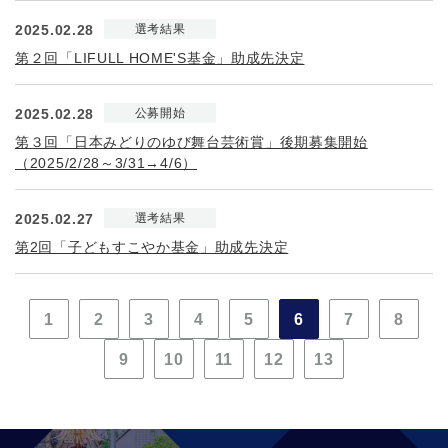
2025.02.28
選考結果
第２回「LIFULL HOME'S基金」助成先決定
2025.02.28
公募開始
第３回「日本みどりのゆび舞台芸術賞」後期募集開始
（2025/2/28～3/31→4/6）
2025.02.27
選考結果
第2回「子どもすこやか基金」助成先決定
1
2
3
4
5
6
7
8
9
10
11
12
13