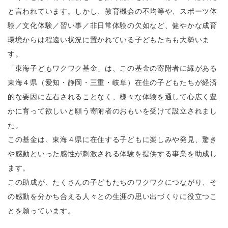
と言われています。しかし、教育機会の不均等や、スポーツ体
験／文化体験／習い事／非日常体験の欠如など、健やかな成育
環境からは程遠い状況に置かれている子どもたちも大勢いま
す。
「東海子どもワクワク基金」は、この基金の寄附者に縁がある
東海４県（愛知・静岡・三重・岐阜）在住の子どもたちが経済
的な要因に左右されることなく、様々な体験を通して心広く豊
かに育って欲しいと願う寄附者のおもいを受けて設立されまし
た。
この基金は、東海４県に在住する子どもに楽しみや発見、驚き
や感動といった感性が刺激される体験を提供する事業を助成し
ます。
この助成が、たくさんの子どもたちのワクワクにつながり、そ
の感動を分かち合える人々との生涯の思い出づくりに役立つこ
とを願っています。