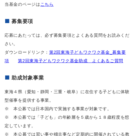
当基金のページは
こちら
募集要項
応募にあたっては、必ず募集要項とよくある質問をお読みくだ
さい。
ダウンロードリンク：
第2回東海子どもワクワク基金_募集要
項
第2回東海子どもワクワク基金助成 よくあるご質問
助成対象事業
東海４県（愛知・静岡・三重・岐阜）に在住する子どもに体験
型催事を提供する事業。
※
本公募では日本国内で実施する事業が対象です。
※
本公募では「子ども」の年齢層を５歳から１８歳程度を想
定しています。
※ 本公募では習い事や稽古事など定期的に開催されている教