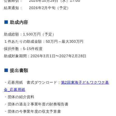
公募締切：
2025
年
10
月29日（水）17:00
結果通知：
2026
年
2
月中旬（予定）
助成内容
助成総額：
1,500
万円（予定）
１件あたりの助成金額：
50
万円～最大
300
万円
採択件数：
5-15
件程度
助成対象期間：
2026
年
3
月1日〜
2027
年
2
月
28
日
提出書類
・応募用紙
書式ダウンロード：
第2回東海子どもワクワク基
金_応募用紙
・団体の紹介資料
・団体の過去２事業年度の財務報告書
・団体の今事業年度の収支予算書