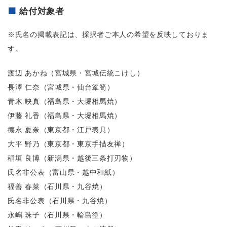
給付対象者
※氏名の掲載表記は、採択者ご本人の希望を反映しておりま
す。
渡辺 あかね（宮城県・宮城伝統こけし）
長澤 仁奈（宮城県・仙台箪笥）
青木 映真（福島県・大堀相馬焼）
伊藤 礼香（福島県・大堀相馬焼）
德永 夏奈（東京都・江戸表具）
大平 野乃（東京都・東京手描友禅）
稲垣 良博（新潟県・越後三条打刃物）
氏名非公表（富山県・越中和紙）
福善 春菜（石川県・九谷焼）
氏名非公表（石川県・九谷焼）
永嶋 珠子（石川県・輪島塗）