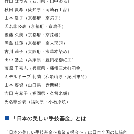
竹田 はつみ（石川県・山中漆器）
秋田 夏希（愛知県・岡崎石工品）
山本 浩子（京都府・京扇子）
氏名非公表（京都府・京扇子）
後藤 久美（京都府・京漆器）
岡島 佳蓮（京都府・京人形頭）
古川 莉子（大阪府・浪華本染め）
田中 皓之（兵庫県・豊岡杞柳細工）
藤原 千嘉志（兵庫県・播州三木打刃物）
ミデルドープ 莉蘭（和歌山県・紀州箪笥）
山本 容資（山口県・赤間硯）
吉田 有希子（福岡県・久留米絣）
氏名非公表（福岡県・小石原焼）
「日本の美しい手技基金」とは
「日本の美しい手技基金〜修業支援金〜」は日本全国の伝統的